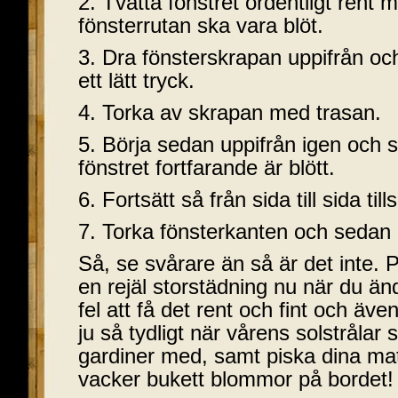
2. Tvätta fönstret ordentligt rent 
fönsterrutan ska vara blöt.
3. Dra fönsterskrapan uppifrån o
ett lätt tryck.
4. Torka av skrapan med trasan.
5. Börja sedan uppifrån igen och s
fönstret fortfarande är blött.
6. Fortsätt så från sida till sida tills
7. Torka fönsterkanten och sedan ä
Så, se svårare än så är det inte. 
en rejäl storstädning nu när du änd
fel att få det rent och fint och ä
ju så tydligt när vårens solstrålar s
gardiner med, samt piska dina ma
vacker bukett blommor på bordet!