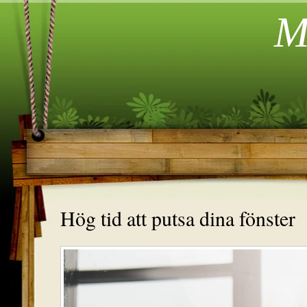
Mi
Hög tid att putsa dina fönster